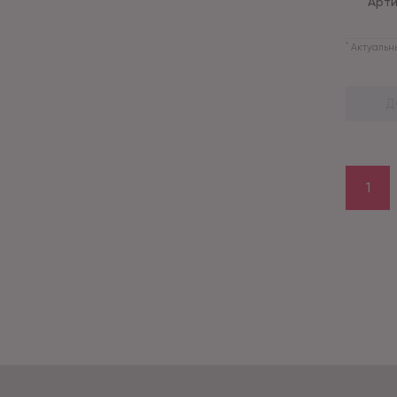
Арти
*
Актуальны
Д
1