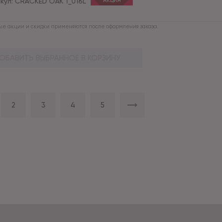
кул:
CRACKED OAK 1_016L
АКЦИЯ
е акции и скидки применяются после оформления заказа.
ОБАВИТЬ ВЫБРАННОЕ В КОРЗИНУ
2
3
4
5