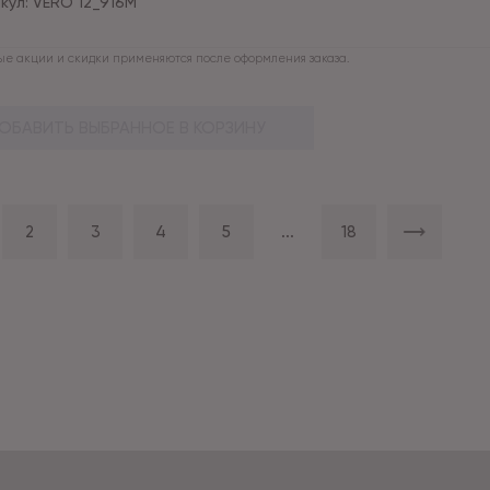
кул:
VERO 12_916M
е акции и скидки применяются после оформления заказа.
ОБАВИТЬ ВЫБРАННОЕ В КОРЗИНУ
2
3
4
5
...
18