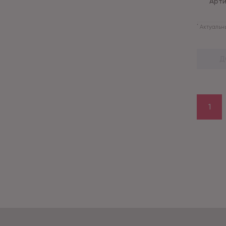
Арти
*
Актуальны
Д
1