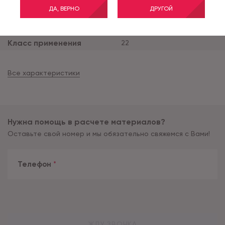
ДА, ВЕРНО
ДРУГОЙ
Ширина рулона (м)
4
Тип основы
дублированная
Класс применения
22
Все характеристики
Нужна помощь в расчете материалов?
Оставьте свой номер и мы обязательно свяжемся с Вами!
Телефон
*
ЖДУ ЗВОНКА