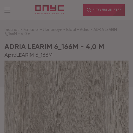
ЧТО ВЫ ИЩЕТЕ?
Главная
-
Каталог
-
Линолеум
-
Ideal
-
Adria
-
ADRIA LEARIM
6_166M - 4,0 м
ADRIA LEARIM 6_166M - 4,0 М
Арт.:
LEARIM 6_166M