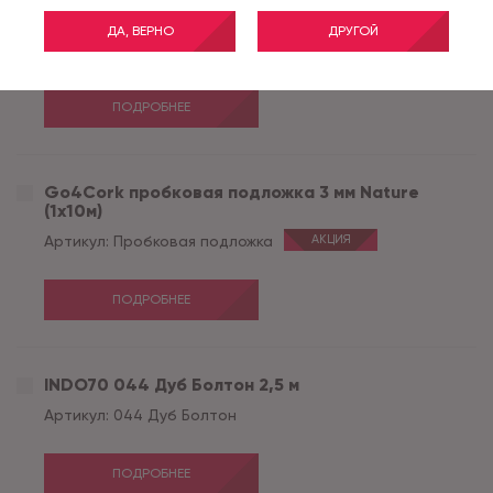
(1х10м)
ДА, ВЕРНО
ДРУГОЙ
Артикул:
Пробковая подложка
ПОДРОБНЕЕ
Go4Cork пробковая подложка 3 мм Nature
(1х10м)
Артикул:
Пробковая подложка
АКЦИЯ
ПОДРОБНЕЕ
INDO70 044 Дуб Болтон 2,5 м
Артикул:
044 Дуб Болтон
ПОДРОБНЕЕ