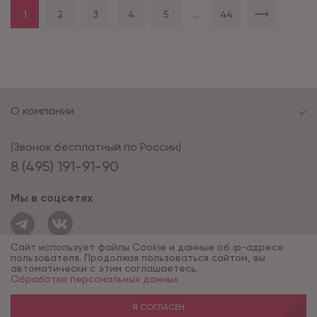
1
2
3
4
5
...
44
О компании
(Звонок бесплатный по России)
8 (495) 191-91-90
Мы в соцсетях
Сайт использует файлы Cookie и данные об ip-адресе
пользователя. Продолжая пользоваться сайтом, вы
автоматически с этим соглашаетесь.
Обработка персональных данных
© 1994 - 2026*, «ОПУС ТД»
Разработка сайта — компания «Факт»
Я СОГЛАСЕН