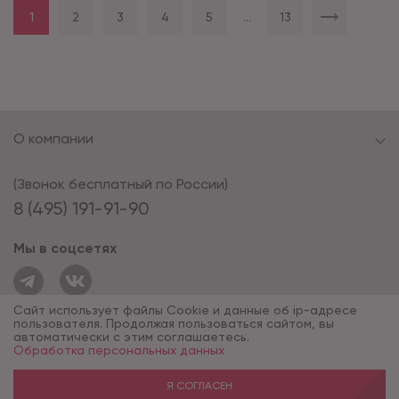
1
2
3
4
5
...
13
О компании
(Звонок бесплатный по России)
8 (495) 191-91-90
Мы в соцсетях
Сайт использует файлы Cookie и данные об ip-адресе
пользователя. Продолжая пользоваться сайтом, вы
автоматически с этим соглашаетесь.
Обработка персональных данных
© 1994 - 2026*, «ОПУС ТД»
Разработка сайта — компания «Факт»
Я СОГЛАСЕН