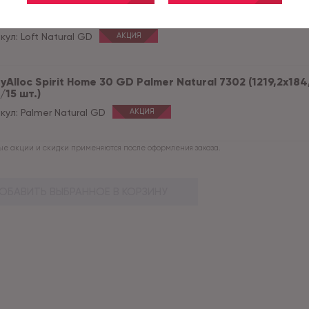
yAlloc Spirit Home 30 GD Loft Natural 7392 (1219,2x184,1 м
/15 шт.)
кул:
Loft Natural GD
АКЦИЯ
yAlloc Spirit Home 30 GD Palmer Natural 7302 (1219,2x184,
/15 шт.)
кул:
Palmer Natural GD
АКЦИЯ
е акции и скидки применяются после оформления заказа.
ОБАВИТЬ ВЫБРАННОЕ В КОРЗИНУ