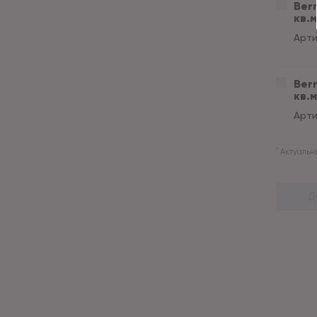
Berr
кв.м
Арти
Berr
кв.м
Арти
*
Актуальны
Д