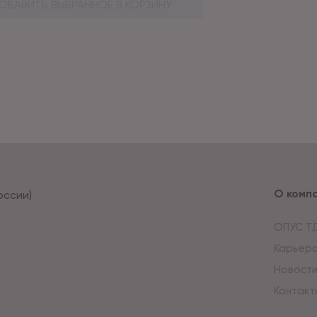
ОБАВИТЬ ВЫБРАННОЕ В КОРЗИНУ
О комп
оссии)
ОПУС Т
Карьер
Новост
Контакт