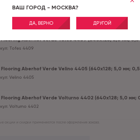
ВАШ ГОРОД - МОСКВА?
Flooring Aberhof Verde Tesino 4403 (640х128; 5,0 мм; 0,5 м
кул:
Tesino 4403
ДА, ВЕРНО
ДРУГОЙ
Flooring Aberhof Verde Tofes 4409 (640х128; 5,0 мм; 0,5 мм
кул:
Tofes 4409
Flooring Aberhof Verde Velino 4405 (640х128; 5,0 мм; 0,5 м
кул:
Velino 4405
Flooring Aberhof Verde Volturno 4402 (640х128; 5,0 мм; 0,5
кул:
Volturno 4402
е акции и скидки применяются после оформления заказа.