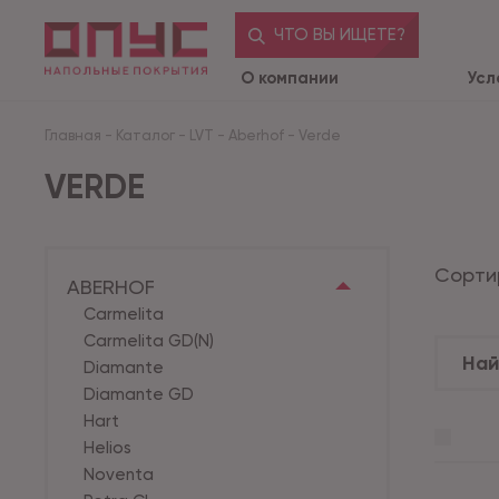
ЧТО ВЫ ИЩЕТЕ?
О компании
Усл
Главная
-
Каталог
-
LVT
-
Aberhof
-
Verde
VERDE
Сорти
ABERHOF
Carmelita
Carmelita GD(N)
Diamante
Diamante GD
Hart
Helios
Noventa