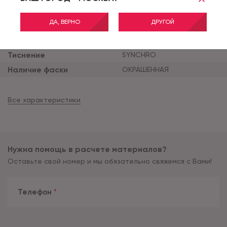
Тип соединения
CLICK
Толщина продукта (мм)
5
ДА, ВЕРНО
ДРУГОЙ
Толщина защитного сло
0.5
я (мм)
Тиснение
SYNCHRO
Наличие фаски
ОКРАШЕННАЯ
Все характеристики
Нужна помощь в расчете материалов?
Оставьте свой номер и мы обязательно свяжемся с Вами!
Телефон
*