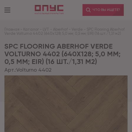
ЧТО ВЫ ИЩЕТЕ?
Главная
-
Каталог
-
LVT
-
Aberhof
-
Verde
-
SPC Flooring Aberhof
Verde Volturno 4402 (640х128; 5,0 мм; 0,5 мм; EIR) (16 шт./1,31 м2)
SPC FLOORING ABERHOF VERDE
VOLTURNO 4402 (640Х128; 5,0 ММ;
0,5 ММ; EIR) (16 ШТ./1,31 М2)
Арт.:
Volturno 4402