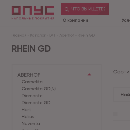
ЧТО ВЫ ИЩЕТЕ?
О компании
Усл
Главная
-
Каталог
-
LVT
-
Aberhof
-
Rhein GD
RHEIN GD
Сорти
ABERHOF
Carmelita
Carmelita GD(N)
Diamante
Diamante GD
Hart
Helios
Noventa