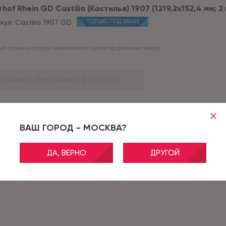
hof Rhein GD Castilia (Кастилья) 1907 (1219,2x152,4 мм; 2 
кул:
Castilia 1907 GD
ТОЛЬКО ПОД ЗАКАЗ
е акции и скидки применяются после оформления заказа.
ОБАВИТЬ ВЫБРАННОЕ В КОРЗИНУ
ВАШ ГОРОД - МОСКВА?
ДА, ВЕРНО
ДРУГОЙ