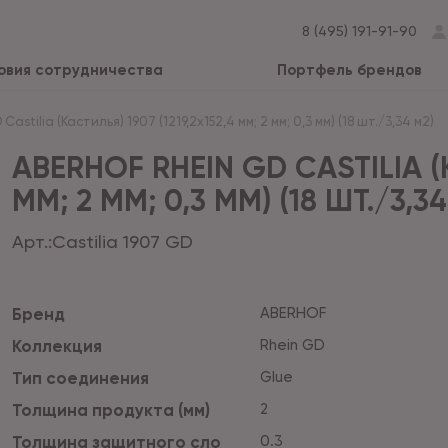
8 (495) 191-91-90
овия сотрудничества
Портфель брендов
astilia (Кастилья) 1907 (1219,2x152,4 мм; 2 мм; 0,3 мм) (18 шт./3,34 м2)
ABERHOF RHEIN GD CASTILIA (К
ММ; 2 ММ; 0,3 ММ) (18 ШТ./3,34
Арт.:
Castilia 1907 GD
Бренд
ABERHOF
Коллекция
Rhein GD
Тип соединения
Glue
Толщина продукта (мм)
2
Толщина защитного сло
0.3