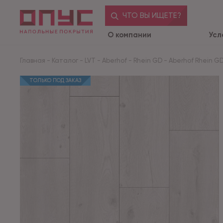
ЧТО ВЫ ИЩЕТЕ?
О компании
Усл
Главная
-
Каталог
-
LVT
-
Aberhof
-
Rhein GD
-
Aberhof Rhein GD C
ТОЛЬКО ПОД ЗАКАЗ