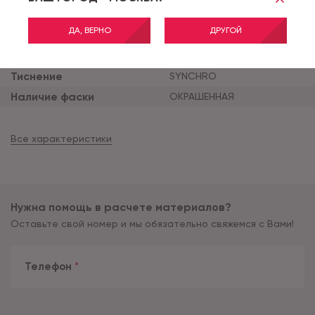
Тип соединения
CLICK
Толщина продукта (мм)
5
ДА, ВЕРНО
ДРУГОЙ
Толщина защитного сло
0.5
я (мм)
Тиснение
SYNCHRO
Наличие фаски
ОКРАШЕННАЯ
Все характеристики
Нужна помощь в расчете материалов?
Оставьте свой номер и мы обязательно свяжемся с Вами!
Телефон
*