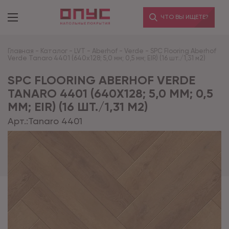
ЧТО ВЫ ИЩЕТЕ?
Главная
-
Каталог
-
LVT
-
Aberhof
-
Verde
-
SPC Flooring Aberhof
Verde Tanaro 4401 (640х128; 5,0 мм; 0,5 мм; EIR) (16 шт./1,31 м2)
SPC FLOORING ABERHOF VERDE
TANARO 4401 (640Х128; 5,0 ММ; 0,5
ММ; EIR) (16 ШТ./1,31 М2)
Арт.:
Tanaro 4401