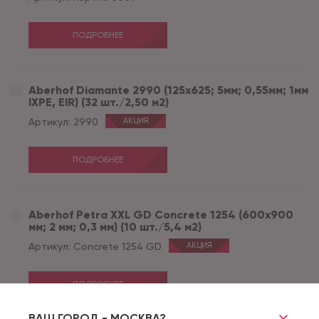
ПОДРОБНЕЕ
Aberhof Diamante 2990 (125x625; 5мм; 0,55мм; 1мм
IXPE, EIR) (32 шт./2,50 м2)
Артикул:
2990
АКЦИЯ
ПОДРОБНЕЕ
Aberhof Petra XXL GD Concrete 1254 (600x900
мм; 2 мм; 0,3 мм) (10 шт./5,4 м2)
Артикул:
Concrete 1254 GD
АКЦИЯ
ПОДРОБНЕЕ
ВАШ ГОРОД - МОСКВА?