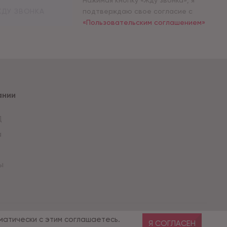
Нажимая кнопку «Жду звонка», я
ДУ ЗВОНКА
подтверждаю свое согласие с
«Пользовательским соглашением»
ании
Д
а
и
ы
Разработка сайта — компания «Факт»
матически с этим соглашаетесь.
Я СОГЛАСЕН