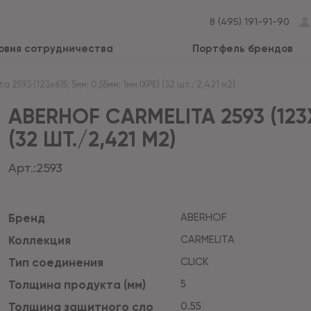
8 (495) 191-91-90
овия сотрудничества
Портфель брендов
 2593 (123x615; 5мм; 0,55мм; 1мм IXPE) (32 шт./2,421 м2)
ABERHOF CARMELITA 2593 (123X
(32 ШТ./2,421 М2)
Арт.:
2593
Бренд
ABERHOF
Коллекция
CARMELITA
Тип соединения
CLICK
Толщина продукта (мм)
5
Толщина защитного сло
0.55