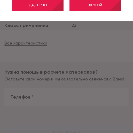
ДА, ВЕРНО
ДРУГОЙ
Ширина рулона (м)
3
Тип основы
дублированная
Класс применения
22
Все характеристики
Нужна помощь в расчете материалов?
Оставьте свой номер и мы обязательно свяжемся с Вами!
Телефон
*
ЖДУ ЗВОНКА