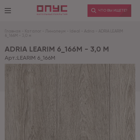
ЧТО ВЫ ИЩЕТЕ?
Главная
-
Каталог
-
Линолеум
-
Ideal
-
Adria
-
ADRIA LEARIM
6_166M - 3,0 м
ADRIA LEARIM 6_166M - 3,0 М
Арт.:
LEARIM 6_166M