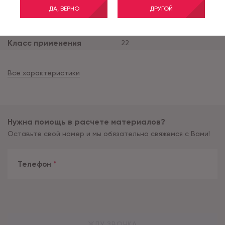
ДА, ВЕРНО
ДРУГОЙ
Ширина рулона (м)
4
Тип основы
дублированная
Класс применения
22
Все характеристики
Нужна помощь в расчете материалов?
Оставьте свой номер и мы обязательно свяжемся с Вами!
Телефон
*
ЖДУ ЗВОНКА