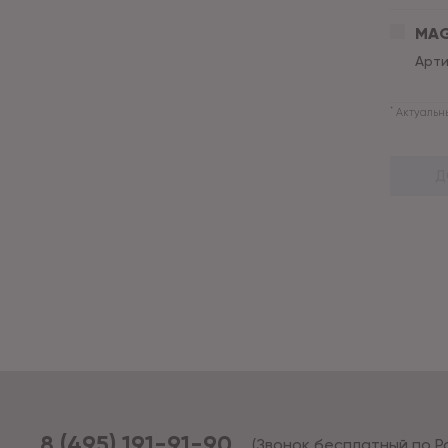
MAG
Арти
*
Актуальны
Д
8 (495) 191-91-90
(Звонок бесплатный по Р