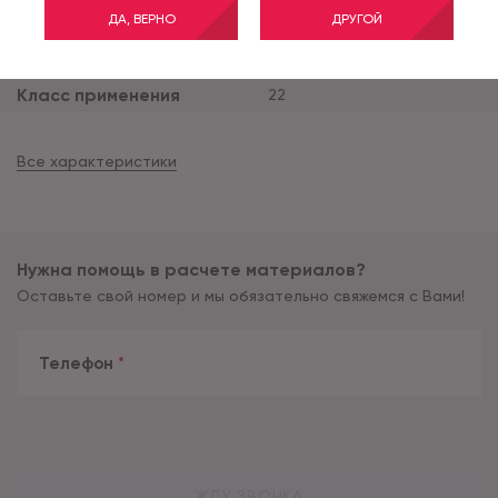
ДА, ВЕРНО
ДРУГОЙ
Ширина рулона (м)
2.5
Тип основы
вспененная
Класс применения
22
Все характеристики
Нужна помощь в расчете материалов?
Оставьте свой номер и мы обязательно свяжемся с Вами!
Телефон
*
ЖДУ ЗВОНКА