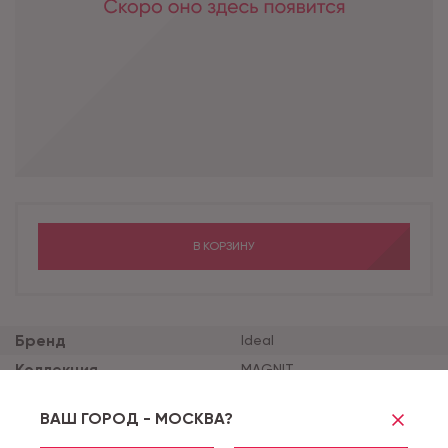
В КОРЗИНУ
Бренд
Ideal
Коллекция
MAGNIT
Толщина продукта (мм)
2
ВАШ ГОРОД - МОСКВА?
Толщина защитного сло
0.2
я (мм)