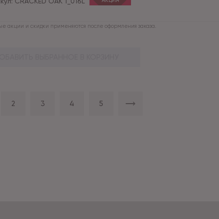
кул:
CRACKED OAK 1_016L
АКЦИЯ
е акции и скидки применяются после оформления заказа.
ОБАВИТЬ ВЫБРАННОЕ В КОРЗИНУ
2
3
4
5