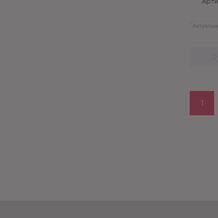
Арти
*
Актуальны
Д
1