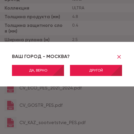
Коллекция
ULTRA
Толщина продукта (мм)
4.8
Толщина защитного сло
0.4
я (мм)
Ширина рулона (м)
2.5
Тип основы
дублированная
ВАШ ГОРОД - МОСКВА?
Класс применения
32
ДА, ВЕРНО
ДРУГОЙ
Все характеристики
CV_ECO_PES_2021_2024.pdf
CV_GOSTR_PES.pdf
CV_KAZ_sootvetstvie_PES.pdf