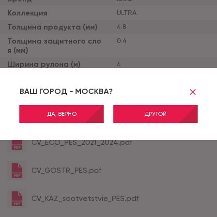
Коллекция
ULTRA
Толщина продукта (мм)
4.8
Толщина защитного сло
0.4
я (мм)
Ширина рулона (м)
4
Тип основы
дублированная
ВАШ ГОРОД - МОСКВА?
Класс применения
32
ДА, ВЕРНО
ДРУГОЙ
Все характеристики
CV_ECO_PES_2021_2024.pdf
CV_GOSTR_PES.pdf
CV_KAZ_sootvetstvie_PES.pdf