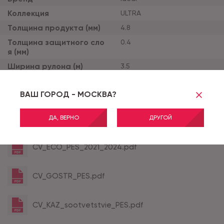
Коллекция
ULTRA
Толщина продукта (мм)
4.8
Толщина защитного сло
0.4
я (мм)
Ширина рулона (м)
3.5
Тип основы
дублированная
ВАШ ГОРОД - МОСКВА?
Класс применения
32
ДА, ВЕРНО
ДРУГОЙ
Все характеристики
CV_ECO_PES_2021_2024.pdf
CV_GOSTR_PES.pdf
CV_KAZ_sootvetstvie_PES.pdf