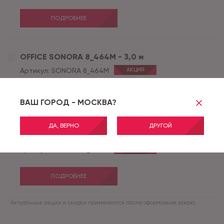
ПОДРОБНЕЕ
OFFICE SONORA 8_464M - 3,0 м
Артикул:
SONORA 8_464M
АКЦИЯ
ПОДРОБНЕЕ
ВАШ ГОРОД - МОСКВА?
ДА, ВЕРНО
ДРУГОЙ
OFFICE SONORA 8_464M - 3,5 м
Артикул:
SONORA 8_464M
АКЦИЯ
ПОДРОБНЕЕ
*
Актуальные акции и скидки применяются после оформления заказа.