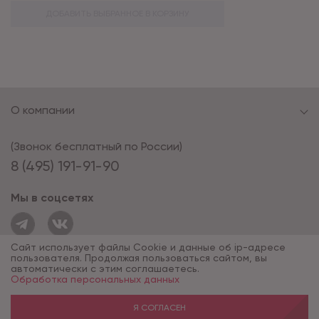
ДОБАВИТЬ ВЫБРАННОЕ В КОРЗИНУ
О компании
(Звонок бесплатный по России)
8 (495) 191-91-90
Мы в соцсетях
Сайт использует файлы Cookie и данные об ip-адресе
пользователя. Продолжая пользоваться сайтом, вы
автоматически с этим соглашаетесь.
Обработка персональных данных
© 1994 - 2026*, «ОПУС ТД»
Разработка сайта — компания «Факт»
Я СОГЛАСЕН