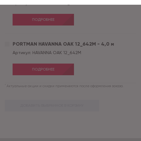
Артикул:
HAVANNA OAK 12_642M
ПОДРОБНЕЕ
PORTMAN HAVANNA OAK 12_642M - 4,0 м
Артикул:
HAVANNA OAK 12_642M
ПОДРОБНЕЕ
*
Актуальные акции и скидки применяются после оформления заказа.
ДОБАВИТЬ ВЫБРАННОЕ В КОРЗИНУ