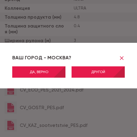
Коллекция
ULTRA
Толщина продукта (мм)
4.8
Толщина защитного сло
0.4
я (мм)
Ширина рулона (м)
3
Тип основы
дублированная
ВАШ ГОРОД - МОСКВА?
Класс применения
32
ДА, ВЕРНО
ДРУГОЙ
Все характеристики
CV_ECO_PES_2021_2024.pdf
CV_GOSTR_PES.pdf
CV_KAZ_sootvetstvie_PES.pdf