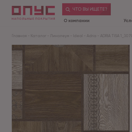
ЧТО ВЫ ИЩЕТЕ?
О компании
Усл
Главная
-
Каталог
-
Линолеум
-
Ideal
-
Adria
-
ADRIA TISA 1_3070