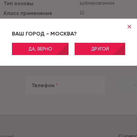
Тип основы
дублированная
Класс применения
22
Класс пожарной опаснос
КМ5
ти
Все характеристики
ВАШ ГОРОД - МОСКВА?
Тиснение
LIFE STRUCTURE
ДА, ВЕРНО
ДРУГОЙ
Телефон
*
Ж
О комп
оссии)