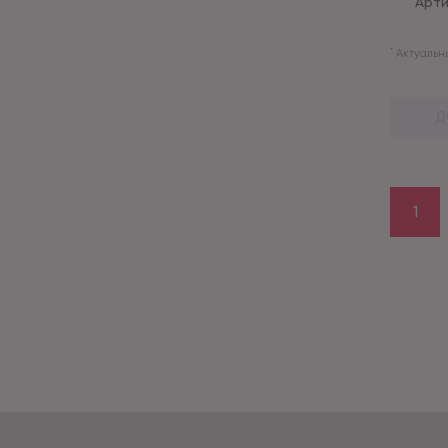
Арти
*
Актуальны
Д
1