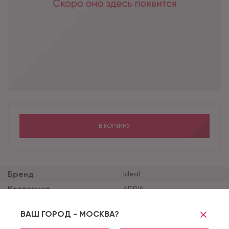
В КОРЗИНУ
Бренд
Ideal
Коллекция
ADRIA
Толщина продукта (мм)
2.5
ВАШ ГОРОД - МОСКВА?
Толщина защитного сло
0.25
я (мм)