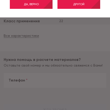
ДА, ВЕРНО
ДРУГОЙ
Ширина рулона (м)
2
Тип основы
дублированная
Класс применения
22
Все характеристики
Нужна помощь в расчете материалов?
Оставьте свой номер и мы обязательно свяжемся с Вами!
Телефон
*
ЖДУ ЗВОНКА