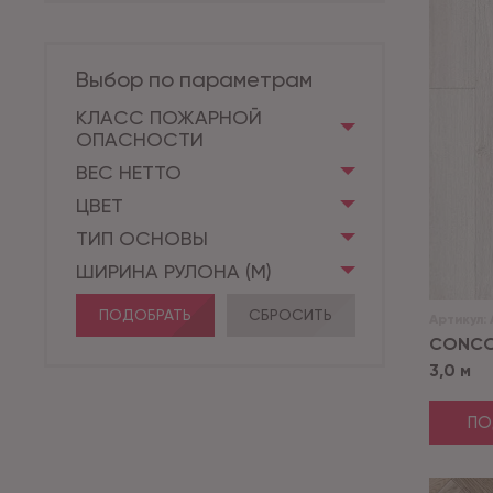
Выбор по параметрам
КЛАСС ПОЖАРНОЙ
ОПАСНОСТИ
ВЕС НЕТТО
ЦВЕТ
ТИП ОСНОВЫ
ШИРИНА РУЛОНА (М)
ПОДОБРАТЬ
СБРОСИТЬ
Артикул:
CONCOR
3,0 м
ПО