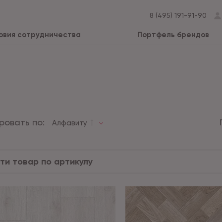
8 (495) 191-91-90
овия сотрудничества
Портфель брендов
ровать по:
Алфавиту