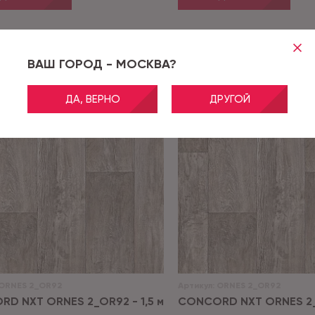
ВАШ ГОРОД - МОСКВА?
ДА, ВЕРНО
ДРУГОЙ
ORNES 2_OR92
Артикул:
ORNES 2_OR92
D NXT ORNES 2_OR92 - 1,5 м
CONCORD NXT ORNES 2_