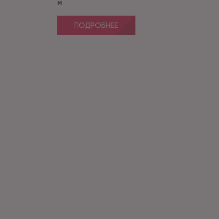
м
ПОДРОБНЕЕ