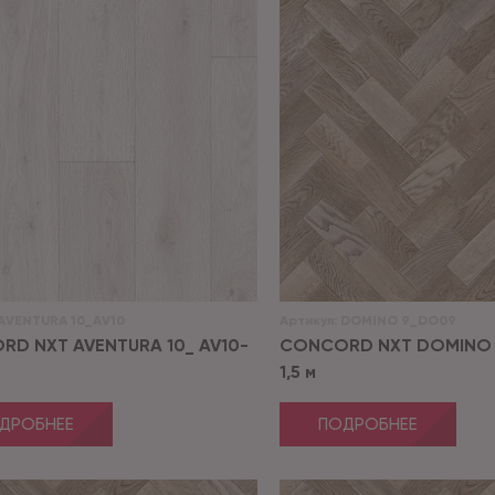
AVENTURA 10_AV10
Артикул:
DOMINO 9_DO09
D NXT AVENTURA 10_ AV10-
CONCORD NXT DOMINO 
1,5 м
ДРОБНЕЕ
ПОДРОБНЕЕ