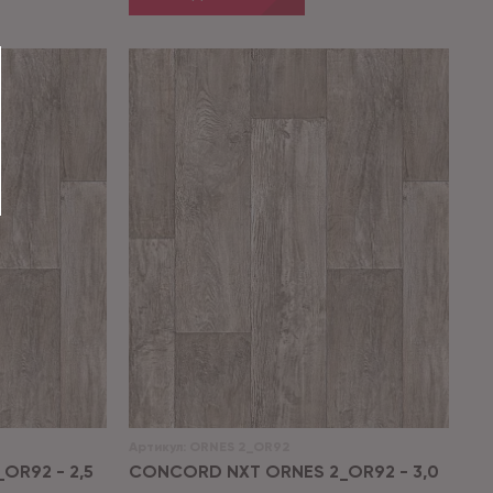
Артикул:
ORNES 2_OR92
OR92 - 2,5
CONCORD NXT ORNES 2_OR92 - 3,0