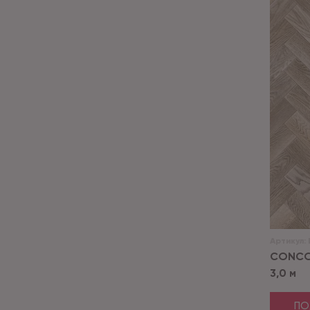
Артикул:
CONCO
3,0 м
ПО