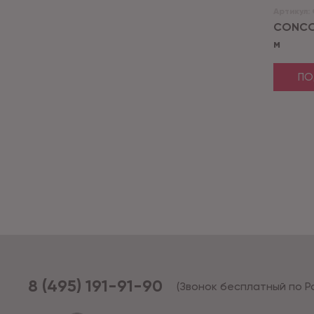
Артикул:
CONCOR
м
ПО
8 (495) 191-91-90
(Звонок бесплатный по Р