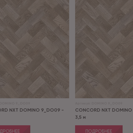
DOMINO 9_DO09
Артикул:
DOMINO 9_DO09
RD NXT DOMINO 9_DO09 -
CONCORD NXT DOMINO 
3,5 м
ДРОБНЕЕ
ПОДРОБНЕЕ