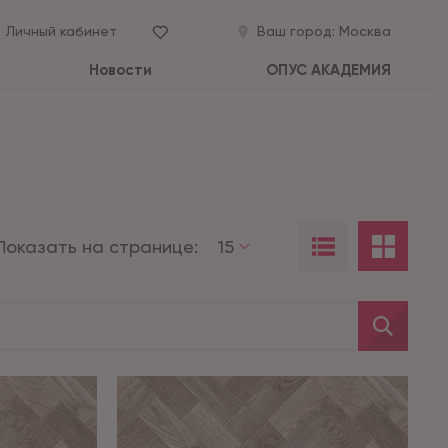
Личный кабинет
Ваш город:
Москва
Новости
ОПУС АКАДЕМИЯ
Показать на странице:
15