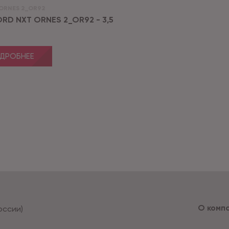
ORNES 2_OR92
D NXT ORNES 2_OR92 - 3,5
ДРОБНЕЕ
О комп
оссии)