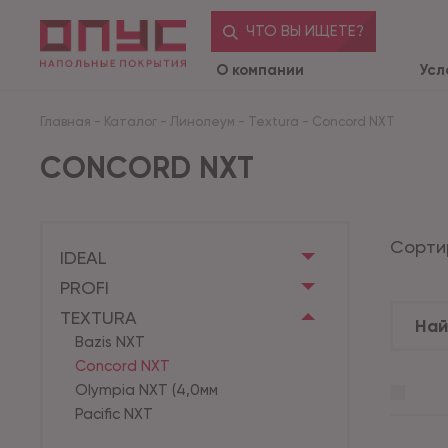
ЧТО ВЫ ИЩЕТЕ?
О компании
Усл
Главная
-
Каталог
-
Линолеум
-
Textura
-
Concord NXT
CONCORD NXT
Сорти
IDEAL
PROFI
TEXTURA
Bazis NXT
Concord NXT
Olympia NXT (4,0мм
Pacific NXT