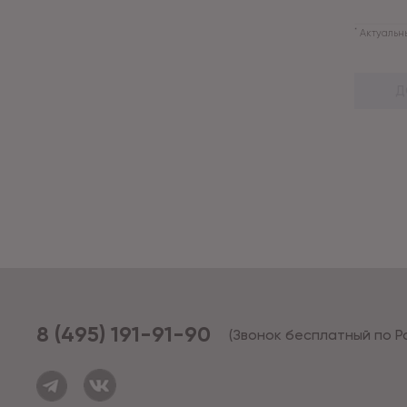
*
Актуальны
Д
8 (495) 191-91-90
(Звонок бесплатный по Р