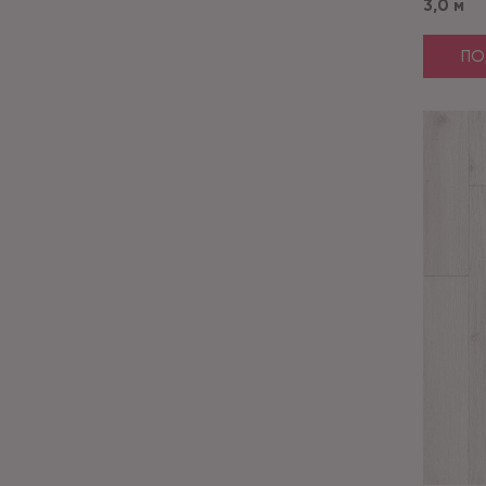
3,0 м
ПО