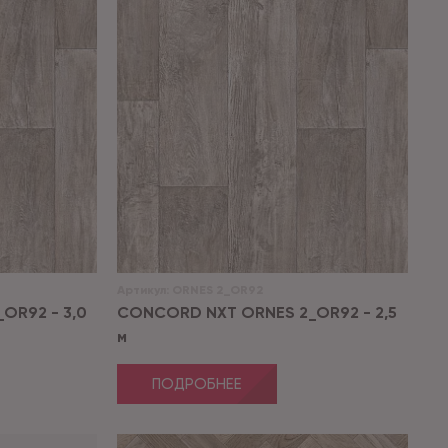
Артикул:
ORNES 2_OR92
OR92 - 3,0
CONCORD NXT ORNES 2_OR92 - 2,5
м
ПОДРОБНЕЕ