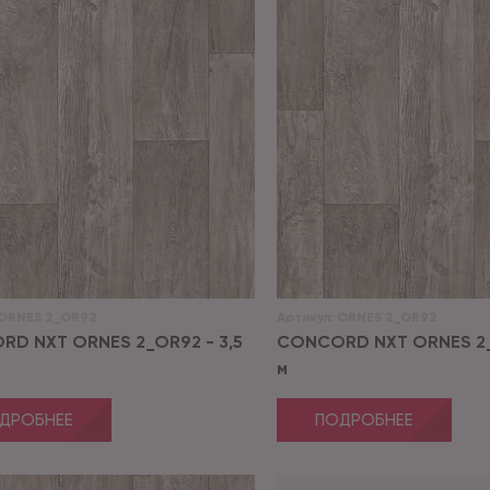
ORNES 2_OR92
Артикул:
ORNES 2_OR92
D NXT ORNES 2_OR92 - 3,5
CONCORD NXT ORNES 2_
м
ДРОБНЕЕ
ПОДРОБНЕЕ