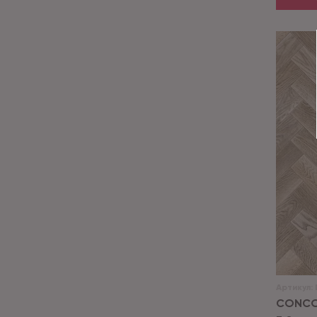
Артикул:
CONCO