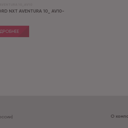
AVENTURA 10_AV10
D NXT AVENTURA 10_ AV10-
ДРОБНЕЕ
О комп
оссии)