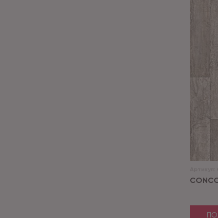
Артикул:
CONCOR
ПО