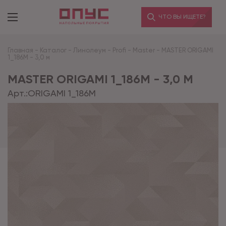
ЧТО ВЫ ИЩЕТЕ?
Главная
-
Каталог
-
Линолеум
-
Profi
-
Master
-
MASTER ORIGAMI
1_186M - 3,0 м
MASTER ORIGAMI 1_186M - 3,0 М
Арт.:
ORIGAMI 1_186M