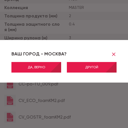
Коллекция
MASTER
Толщина продукта (мм)
2
Толщина защитного сло
0.4
я (мм)
Ширина рулона (м)
3
Тип основы
вспененная
ВАШ ГОРОД - МОСКВА?
Класс применения
32
ДА, ВЕРНО
ДРУГОЙ
Все характеристики
CC-po-TU_009.pdf
CV_ECO_foamKM2.pdf
CV_GOSTR_foamKM2.pdf