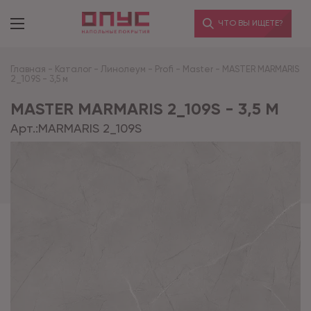
ЧТО ВЫ ИЩЕТЕ?
Главная
-
Каталог
-
Линолеум
-
Profi
-
Master
-
MASTER MARMARIS
2_109S - 3,5 м
MASTER MARMARIS 2_109S - 3,5 М
Арт.:
MARMARIS 2_109S