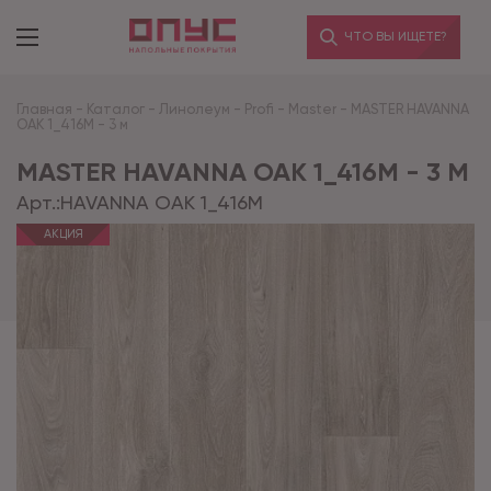
ЧТО ВЫ ИЩЕТЕ?
Главная
-
Каталог
-
Линолеум
-
Profi
-
Master
-
MASTER HAVANNA
OAK 1_416M - 3 м
MASTER HAVANNA OAK 1_416M - 3 М
Арт.:
HAVANNA OAK 1_416M
АКЦИЯ