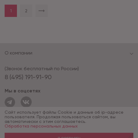
1
2
О компании
(Звонок бесплатный по России)
8 (495) 191-91-90
Мы в соцсетях
Сайт использует файлы Cookie и данные об ip-адресе
пользователя. Продолжая пользоваться сайтом, вы
автоматически с этим соглашаетесь.
Обработка персональных данных
© 1994 - 2026*, «ОПУС ТД»
Разработка сайта — компания «Факт»