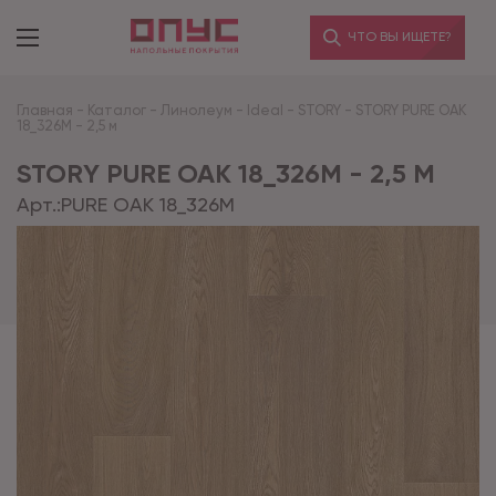
ЧТО ВЫ ИЩЕТЕ?
Главная
-
Каталог
-
Линолеум
-
Ideal
-
STORY
-
STORY PURE OAK
18_326M - 2,5 м
STORY PURE OAK 18_326M - 2,5 М
Арт.:
PURE OAK 18_326M