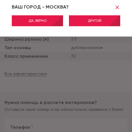
ВАШ ГОРОД - МОСКВА?
Коллекция
STORY
Толщина продукта (мм)
4
ДА, ВЕРНО
ДРУГОЙ
Толщина защитного сло
0.4
я (мм)
Ширина рулона (м)
2.5
Тип основы
дублированная
Класс применения
32
Все характеристики
Нужна помощь в расчете материалов?
Оставьте свой номер и мы обязательно свяжемся с Вами!
Телефон
*