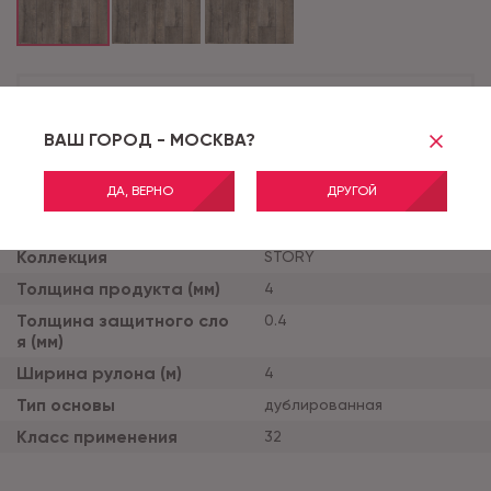
В КОРЗИНУ
ВАШ ГОРОД - МОСКВА?
ДА, ВЕРНО
ДРУГОЙ
Бренд
Ideal
Коллекция
STORY
Толщина продукта (мм)
4
Толщина защитного сло
0.4
я (мм)
Ширина рулона (м)
4
Тип основы
дублированная
Класс применения
32