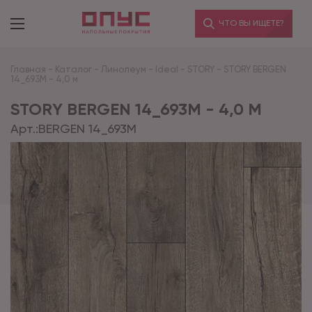
ЧТО ВЫ ИЩЕТЕ?
Главная
-
Каталог
-
Линолеум
-
Ideal
-
STORY
-
STORY BERGEN
14_693M - 4,0 м
STORY BERGEN 14_693M - 4,0 М
Арт.:
BERGEN 14_693M