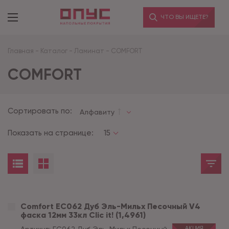
ЧТО ВЫ ИЩЕТЕ?
Главная
-
Каталог
-
Ламинат
-
COMFORT
COMFORT
Сортировать по:
Алфавиту
Показать на странице:
15
Comfort EC062 Дуб Эль-Мильх Песочный V4
фаска 12мм 33кл Clic it! (1,4961)
АКЦИЯ