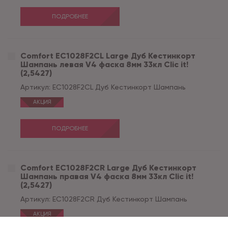
ПОДРОБНЕЕ
Comfort EC1028F2CL Large Дуб Кестинкорт
Шампань левая V4 фаска 8мм 33кл Clic it!
(2,5427)
Артикул:
EC1028F2CL Дуб Кестинкорт Шампань
АКЦИЯ
ПОДРОБНЕЕ
Comfort EC1028F2CR Large Дуб Кестинкорт
Шампань правая V4 фаска 8мм 33кл Clic it!
(2,5427)
Артикул:
EC1028F2CR Дуб Кестинкорт Шампань
АКЦИЯ