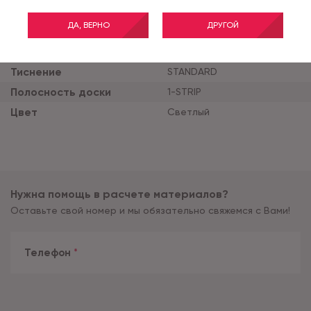
Класс применения
33
ДА, ВЕРНО
ДРУГОЙ
Толщина продукта (мм)
8
Ширина планки (мм)
193
Тиснение
STANDARD
Полосность доски
1-STRIP
Цвет
Светлый
Нужна помощь в расчете материалов?
Оставьте свой номер и мы обязательно свяжемся с Вами!
Телефон
*