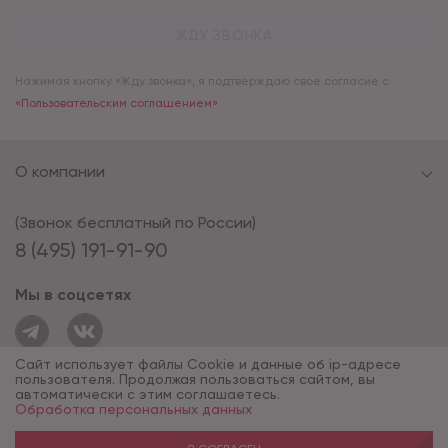
ЖДУ ЗВОНКА
Нажимая кнопку «Жду звонка», я подтверждаю свое согласие с
«Пользовательским соглашением»
О компании
(Звонок бесплатный по России)
8 (495) 191-91-90
Мы в соцсетях
Сайт использует файлы Cookie и данные об ip-адресе
пользователя. Продолжая пользоваться сайтом, вы
автоматически с этим соглашаетесь.
Обработка персональных данных
© 1994 - 2026*, «ОПУС ТД»
Разработка сайта — компания «Факт»