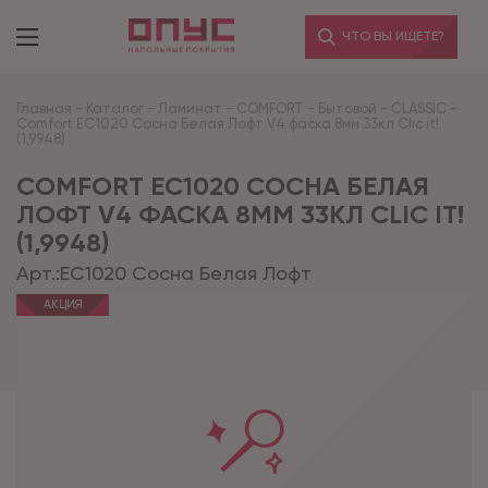
ЧТО ВЫ ИЩЕТЕ?
Главная
-
Каталог
-
Ламинат
-
COMFORT
-
Бытовой
-
CLASSIC
-
Comfort EC1020 Сосна Белая Лофт V4 фаска 8мм 33кл Clic it!
(1,9948)
COMFORT EC1020 СОСНА БЕЛАЯ
ЛОФТ V4 ФАСКА 8ММ 33КЛ CLIC IT!
(1,9948)
Арт.:
EC1020 Сосна Белая Лофт
АКЦИЯ