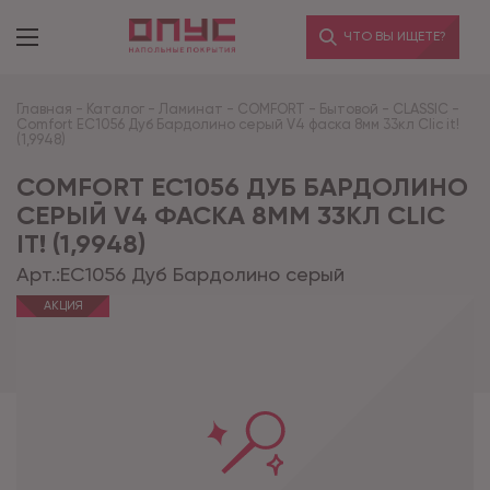
ЧТО ВЫ ИЩЕТЕ?
Главная
-
Каталог
-
Ламинат
-
COMFORT
-
Бытовой
-
CLASSIC
-
Comfort EC1056 Дуб Бардолино серый V4 фаска 8мм 33кл Clic it!
(1,9948)
COMFORT EC1056 ДУБ БАРДОЛИНО
СЕРЫЙ V4 ФАСКА 8ММ 33КЛ CLIC
IT! (1,9948)
Арт.:
EC1056 Дуб Бардолино серый
АКЦИЯ