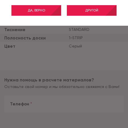
Класс применения
33
ДА, ВЕРНО
ДРУГОЙ
Толщина продукта (мм)
8
Ширина планки (мм)
193
Тиснение
STANDARD
Полосность доски
1-STRIP
Цвет
Серый
Нужна помощь в расчете материалов?
Оставьте свой номер и мы обязательно свяжемся с Вами!
Телефон
*