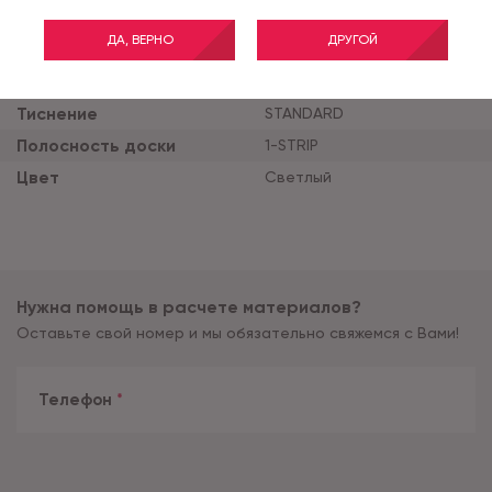
Класс применения
33
ДА, ВЕРНО
ДРУГОЙ
Толщина продукта (мм)
8
Ширина планки (мм)
193
Тиснение
STANDARD
Полосность доски
1-STRIP
Цвет
Светлый
Нужна помощь в расчете материалов?
Оставьте свой номер и мы обязательно свяжемся с Вами!
Телефон
*