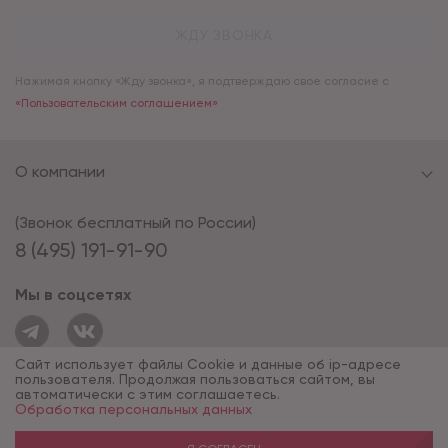
ЖДУ ЗВОНКА
Нажимая кнопку «Жду звонка», я подтверждаю свое согласие с
«Пользовательским соглашением»
О компании
(Звонок бесплатный по России)
8 (495) 191-91-90
Мы в соцсетях
Сайт использует файлы Cookie и данные об ip-адресе
пользователя. Продолжая пользоваться сайтом, вы
автоматически с этим соглашаетесь.
Обработка персональных данных
© 1994 - 2026*, «ОПУС ТД»
Разработка сайта — компания «Факт»