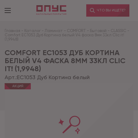
ЧТО ВЫ ИЩЕТЕ?
Главная
-
Каталог
-
Ламинат
-
COMFORT
-
Бытовой
-
CLASSIC
-
Comfort EC1053 Дуб Кортина белый V4 фаска 8мм 33кл Clic it!
(1,9948)
COMFORT EC1053 ДУБ КОРТИНА
БЕЛЫЙ V4 ФАСКА 8ММ 33КЛ CLIC
IT! (1,9948)
Арт.:
EC1053 Дуб Кортина белый
АКЦИЯ