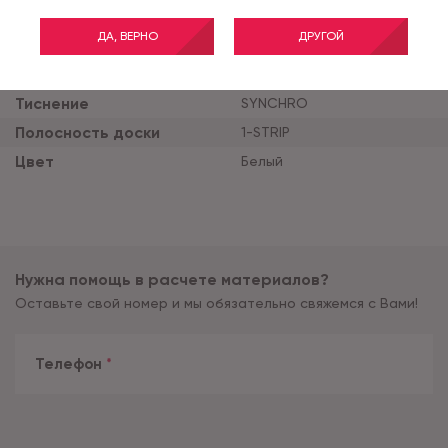
Класс применения
33
ДА, ВЕРНО
ДРУГОЙ
Толщина продукта (мм)
12
Ширина планки (мм)
193
Тиснение
SYNCHRO
Полосность доски
1-STRIP
Цвет
Белый
Нужна помощь в расчете материалов?
Оставьте свой номер и мы обязательно свяжемся с Вами!
Телефон
*