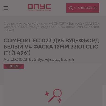
ЧТО ВЫ ИЩЕТЕ?
Главная
-
Каталог
-
Ламинат
-
COMFORT
-
Бытовой
-
CLASSIC
-
Comfort EC1023 Дуб Вуд-фьорд Белый V4 фаска 12мм 33кл Clic it!
(1,4961)
COMFORT EC1023 ДУБ ВУД-ФЬОРД
БЕЛЫЙ V4 ФАСКА 12ММ 33КЛ CLIC
IT! (1,4961)
Арт.:
EC1023 Дуб Вуд-фьорд Белый
АКЦИЯ