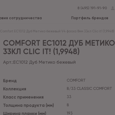
8 (495) 191-91-90
овия сотрудничества
Портфель брендов
Comfort EC1012 Дуб Метико бежевый V4 фаска 8мм 33кл Clic it! (1,9948)
COMFORT EC1012 ДУБ МЕТИК
33КЛ CLIC IT! (1,9948)
Арт.:
EC1012 Дуб Метико бежевый
Бренд
COMFORT
Коллекция
8/33 CLASSIC COMFORT
Класс применения
33
Толщина продукта (мм)
8
Ширина планки (мм)
193