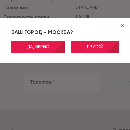
Тиснение
STANDARD
Полосность доски
1-STRIP
Цвет
Серый
ВАШ ГОРОД - МОСКВА?
ДА, ВЕРНО
ДРУГОЙ
Телефон
*
Ж
О комп