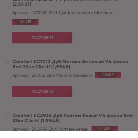
(2,5427)
Артикул:
EC1028F2CR Дуб Кестинкорт Шампань
АКЦИЯ
ПОДРОБНЕЕ
Comfort EC1012 Дуб Метико бежевый V4 фаска
8мм 33кл Clic it! (1,9948)
Артикул:
EC1012 Дуб Метико бежевый
АКЦИЯ
ПОДРОБНЕЕ
Comfort EC2936 Дуб Уолтем белый V4 фаска 8мм
33кл Clic it! (1,9948)
Артикул:
EC2936 Дуб Уолтем белый
АКЦИЯ