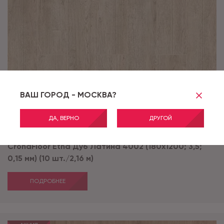
ВАШ ГОРОД - МОСКВА?
ДА, ВЕРНО
ДРУГОЙ
Артикул:
Дуб Латина 4002
CronaFloor Etna Дуб Латина 4002 (180x1200; 3,5;
0,15 мм) (10 шт./2,16 м)
ПОДРОБНЕЕ