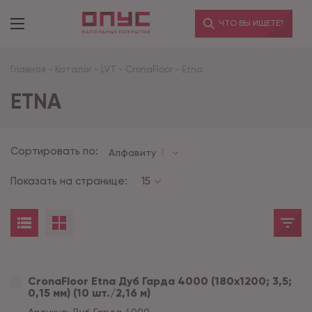
ЧТО ВЫ ИЩЕТЕ?
Главная
-
Каталог
-
LVT
-
CronaFloor
-
Etna
ETNA
Сортировать по:
Алфавиту
Показать на странице:
15
CronaFloor Etna Дуб Гарда 4000 (180x1200; 3,5;
0,15 мм) (10 шт./2,16 м)