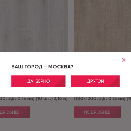
ВАШ ГОРОД - МОСКВА?
ДА, ВЕРНО
ДРУГОЙ
Дуб Гарда 4000
Артикул:
Дуб Латина 4002
loor Etna Дуб Гарда 4000
CronaFloor Etna Дуб Ла
0; 3,5; 0,15 мм) (10 шт./2,16 м)
(180x1200; 3,5; 0,15 мм) (
ДРОБНЕЕ
ПОДРОБНЕЕ