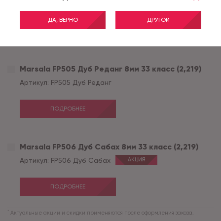
Артикул:
FP504 Дуб Аман
ДА, ВЕРНО
ДРУГОЙ
ПОДРОБНЕЕ
Marsala FP505 Дуб Реданг 8мм 33 класс (2,219)
Артикул:
FP505 Дуб Реданг
ПОДРОБНЕЕ
Marsala FP506 Дуб Сабах 8мм 33 класс (2,219)
Артикул:
FP506 Дуб Сабах
АКЦИЯ
ПОДРОБНЕЕ
*
Актуальные акции и скидки применяются после оформления заказа.