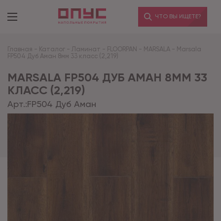
ЧТО ВЫ ИЩЕТЕ?
Главная
-
Каталог
-
Ламинат
-
FLOORPAN
-
MARSALA
-
Marsala
FP504 Дуб Аман 8мм 33 класс (2,219)
MARSALA FP504 ДУБ АМАН 8ММ 33
КЛАСС (2,219)
Арт.:
FP504 Дуб Аман