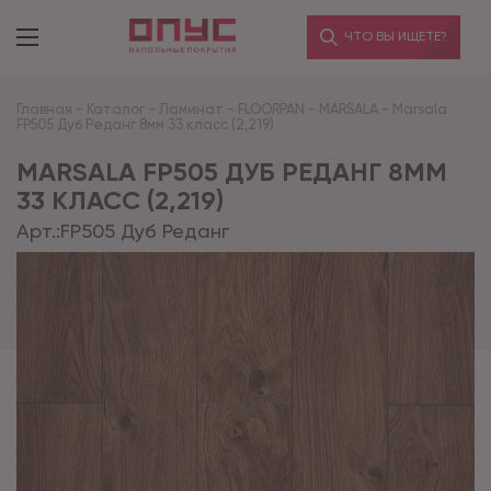
ЧТО ВЫ ИЩЕТЕ?
Главная
-
Каталог
-
Ламинат
-
FLOORPAN
-
MARSALA
-
Marsala
FP505 Дуб Реданг 8мм 33 класс (2,219)
MARSALA FP505 ДУБ РЕДАНГ 8ММ
33 КЛАСС (2,219)
Арт.:
FP505 Дуб Реданг