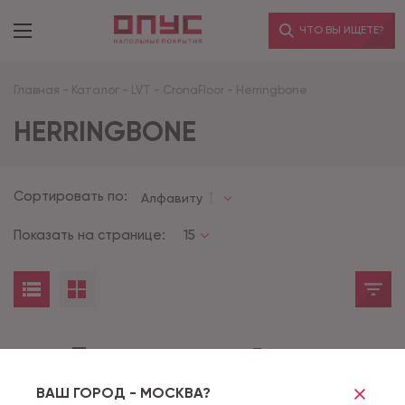
ЧТО ВЫ ИЩЕТЕ?
Главная
-
Каталог
-
LVT
-
CronaFloor
-
Herringbone
HERRINGBONE
Сортировать по:
Алфавиту
Показать на странице:
15
Товары не найдены
ВАШ ГОРОД - МОСКВА?